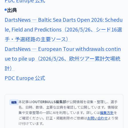
PDC Europe 公式
出典
DartsNews — Baltic Sea Darts Open 2026: Schedu
le, Field and Predictions（2026/5/26、シード16選
手・予選経路の主要ソース）
DartsNews — European Tour withdrawals contin
ue to pile up（2026/5/26、欧州ツアー累計欠場統
計）
PDC Europe 公式
本記事は
OUTERBULLS編集部
が公開情報を収集・整理し、選手
編集
名、日時、数値、主要な出典を確認して公開しています。情報収
集や文章整理の一部にAIを利用しています。詳しくは
編集方針
を
ご確認ください。訂正・掲載削除のご依頼は
お問い合わせ
より受
け付けています。