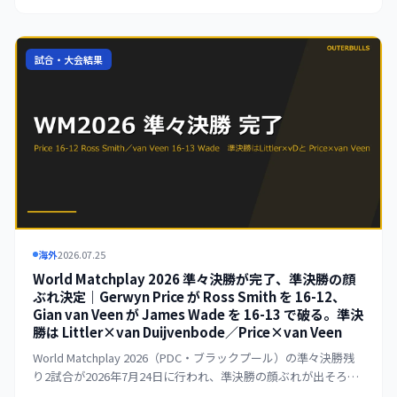
van Veen を 17-10 で下し、終盤の追い上げを許さなかった。決
勝は7月26日に Luke Littler vs Gerwyn Price のカードで行われ
る。Littler は2連覇、Price は2度目の優勝を狙う。
試合・大会結果
海外
2026.07.25
World Matchplay 2026 準々決勝が完了、準決勝の顔
ぶれ決定｜Gerwyn Price が Ross Smith を 16-12、
Gian van Veen が James Wade を 16-13 で破る。準決
勝は Littler×van Duijvenbode／Price×van Veen
World Matchplay 2026（PDC・ブラックプール）の準々決勝残
り2試合が2026年7月24日に行われ、準決勝の顔ぶれが出そろっ
た。Gerwyn Price が Ross Smith を 16-12、Gian van Veen が