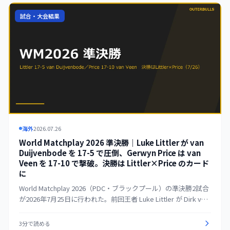
が Fallon Sherrock を 6-5 のラストレグ・デサイダーで下し、大
会史上初の3度目の優勝を飾った。
試合・大会結果
海外
2026.07.26
World Matchplay 2026 準決勝｜Luke Littler が van
Duijvenbode を 17-5 で圧倒、Gerwyn Price は van
Veen を 17-10 で撃破。決勝は Littler×Price のカード
に
World Matchplay 2026（PDC・ブラックプール）の準決勝2試合
が2026年7月25日に行われた。前回王者 Luke Littler が Dirk van
Duijvenbode を 17-5 で圧倒。8-2 と早々に突き放し、平均
110.88の圧巻の内容で決勝進出を決めた。Gerwyn Price は Gian
3分で読める