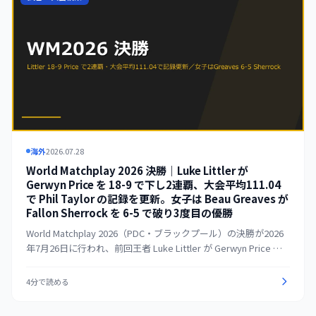
海外
2026.07.28
World Matchplay 2026 決勝｜Luke Littler が
Gerwyn Price を 18-9 で下し2連覇、大会平均111.04
で Phil Taylor の記録を更新。女子は Beau Greaves が
Fallon Sherrock を 6-5 で破り3度目の優勝
World Matchplay 2026（PDC・ブラックプール）の決勝が2026
年7月26日に行われ、前回王者 Luke Littler が Gerwyn Price を
18-9 で下して2連覇を達成した。Littler は決勝で平均111.53、大
会を通じた平均111.04で Phil Taylor が2010年に記録した大会平
4分で読める
均記録（106.31）を大きく更新。Michael van Gerwen（2016
年）以来となる連覇を果たした。女子決勝では Beau Greaves