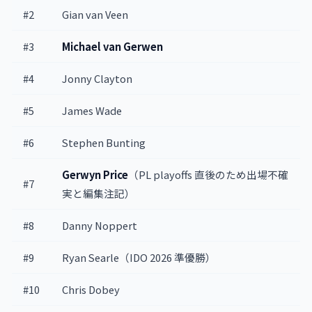
#2
Gian van Veen
#3
Michael van Gerwen
#4
Jonny Clayton
#5
James Wade
#6
Stephen Bunting
Gerwyn Price
（PL playoffs 直後のため出場不確
#7
実と編集注記）
#8
Danny Noppert
#9
Ryan Searle（IDO 2026 準優勝）
#10
Chris Dobey