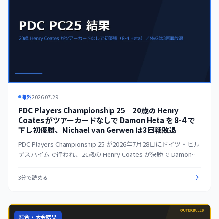
海外
2026.07.29
PDC Players Championship 25｜20歳の Henry
Coates がツアーカードなしで Damon Heta を 8-4 で
下し初優勝、Michael van Gerwen は3回戦敗退
PDC Players Championship 25 が2026年7月28日にドイツ・ヒル
デスハイムで行われ、20歳の Henry Coates が決勝で Damon
Heta を 8-4 で下して初のPDCランキングタイトルを獲得した。
Coates はツアーカードを持たないままの優勝で、これにより世
3分で読める
界選手権と Players Championship Finals の出場権を暫定的に確
保した。Michael van Gerwen は平均105超をマークしながら3回
戦で Jeffrey de Graaf に 4-6 で敗れる波乱もあった。
試合・大会結果