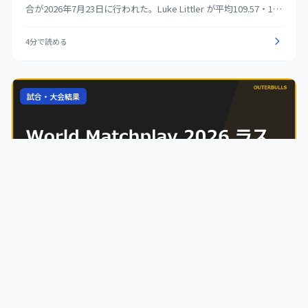
合が2026年7月23日に行われた。Luke Littler が平均109.57・180
を17本という内容で Josh Rock を 16-7 で圧倒。Dirk van
Duijvenbode は 15-8 から5レッグを連取した Gary Anderson の
4分で読める
猛追を振り切り 16-13 で勝ち上がった。この結果、7月25日の準
決勝で Littler と van Duijvenbode が対戦する。残る準々決勝2
試合は7月24日に行われる。
試合・大会結果
海外
2026.07.23
World Matchplay 2026 ラスト16が完了、準々決勝の
顔ぶれ決まる｜van Veen が Nijman を 14-12 の激闘で
撃破、Price・Wade も勝利。Menzies は体調不良で棄
権