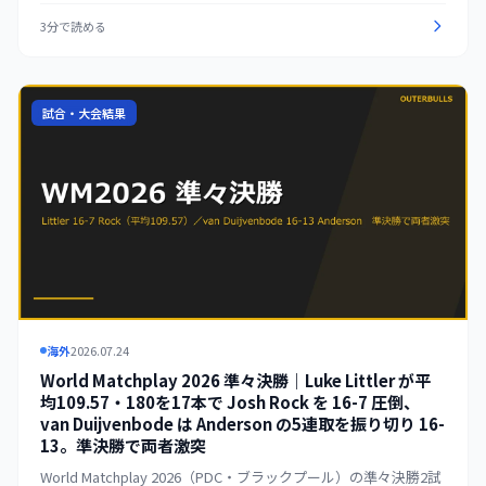
James Wade を 16-13 で破り、ともにベスト4入り。これにより
3分で読める
準決勝（7月25日）は Luke Littler vs Dirk van Duijvenbode、
Gerwyn Price vs Gian van Veen の2カードに決まった。準決勝
は33レッグ制（先取17）で行われる。
試合・大会結果
海外
2026.07.24
World Matchplay 2026 準々決勝｜Luke Littler が平
均109.57・180を17本で Josh Rock を 16-7 圧倒、
van Duijvenbode は Anderson の5連取を振り切り 16-
13。準決勝で両者激突
World Matchplay 2026（PDC・ブラックプール）の準々決勝2試