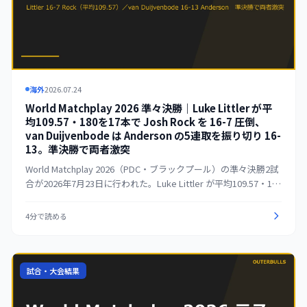
海外
2026.07.24
World Matchplay 2026 準々決勝｜Luke Littler が平
均109.57・180を17本で Josh Rock を 16-7 圧倒、
van Duijvenbode は Anderson の5連取を振り切り 16-
13。準決勝で両者激突
World Matchplay 2026（PDC・ブラックプール）の準々決勝2試
合が2026年7月23日に行われた。Luke Littler が平均109.57・180
を17本という内容で Josh Rock を 16-7 で圧倒。Dirk van
Duijvenbode は 15-8 から5レッグを連取した Gary Anderson の
4分で読める
猛追を振り切り 16-13 で勝ち上がった。この結果、7月25日の準
決勝で Littler と van Duijvenbode が対戦する。残る準々決勝2
試合は7月24日に行われる。
試合・大会結果