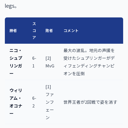
legs。
ス
勝者
コ
敗者
コメント
ア
ニコ・
最大の波乱。地元の声援を
シュプ
6-
[2]
受けたシュプリンガーがデ
リンガ
1
MvG
ィフェンディングチャンピ
ー
オンを圧倒
[1]
ウィリ
ファ
アム・
6-
ンフ
世界王者が2回戦で姿を消す
オコナ
2
ェー
ー
ン