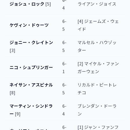
ジョシュ・ロック
[5]
ライアン・ジョイス
4
6-
[4] ジェームズ・ウェ
ケヴィン・ドゥーツ
5
イド
ジョニー・クレイトン
6-
マルセル・ハウゾッ
[3]
5
ター
6-
[2] マイケル・ファン
ニコ・シュプリンガー
1
ガーウェン
ネイサン・アスピナル
6-
リカルド・ピートレ
[8]
5
チコ
マーティン・シンドラ
6-
ブレンダン・ドーラ
ー
[9]
4
ン
6-
[1] ジャン・ファンフ