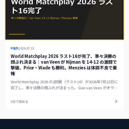
海外
2026.07.23
World Matchplay 2026 ラスト16が完了、準々決勝の
顔ぶれ決まる｜van Veen が Nijman を 14-12 の激闘で
撃破、Price・Wade も勝利。Menzies は体調不良で棄
権
World Matchplay 2026 の2回戦（ラスト16）が2026年7月22日に
完了し、準々決勝の顔ぶれが決まった。Gian van Veen がオラン
ダ勢対決で Wessel Nijman を 14-12 の激闘の末に撃破。Gerwyn
Price は Rob Cross を 11-5、James Wade は Ryan Searle を
3分で読める
11-8 で下した。Cameron Menzies は体調不良により第4レグ途
中で試合を棄権し（PDC発表では高血圧によるめまいと失
神）、Ross Smith が準々決勝進出となった。準々決勝は
Littler×Rock、van Duijvenbode×Anderson、Price×Ross