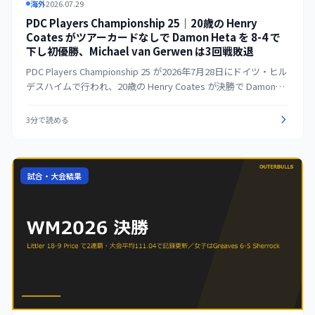
海外
2026.07.29
PDC Players Championship 25｜20歳の Henry
Coates がツアーカードなしで Damon Heta を 8-4 で
下し初優勝、Michael van Gerwen は3回戦敗退
PDC Players Championship 25 が2026年7月28日にドイツ・ヒル
デスハイムで行われ、20歳の Henry Coates が決勝で Damon
Heta を 8-4 で下して初のPDCランキングタイトルを獲得した。
Coates はツアーカードを持たないままの優勝で、これにより世
3分で読める
界選手権と Players Championship Finals の出場権を暫定的に確
保した。Michael van Gerwen は平均105超をマークしながら3回
戦で Jeffrey de Graaf に 4-6 で敗れる波乱もあった。
試合・大会結果