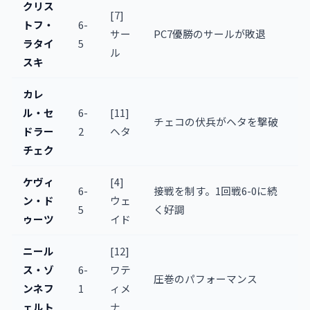
クリス
[7]
トフ・
6-
サー
PC7優勝のサールが敗退
ラタイ
5
ル
スキ
カレ
ル・セ
6-
[11]
チェコの伏兵がヘタを撃破
ドラー
2
ヘタ
チェク
ケヴィ
[4]
6-
接戦を制す。1回戦6-0に続
ン・ド
ウェ
5
く好調
ゥーツ
イド
ニール
[12]
ス・ゾ
6-
ワテ
圧巻のパフォーマンス
ンネフ
1
ィメ
ェルト
ナ