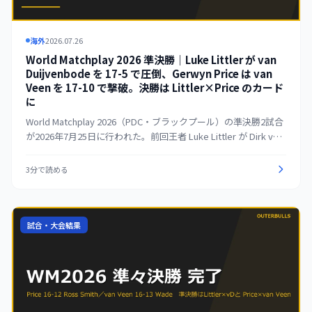
海外
2026.07.26
World Matchplay 2026 準決勝｜Luke Littler が van
Duijvenbode を 17-5 で圧倒、Gerwyn Price は van
Veen を 17-10 で撃破。決勝は Littler×Price のカード
に
World Matchplay 2026（PDC・ブラックプール）の準決勝2試合
が2026年7月25日に行われた。前回王者 Luke Littler が Dirk van
Duijvenbode を 17-5 で圧倒。8-2 と早々に突き放し、平均
110.88の圧巻の内容で決勝進出を決めた。Gerwyn Price は Gian
3分で読める
van Veen を 17-10 で下し、終盤の追い上げを許さなかった。決
勝は7月26日に Luke Littler vs Gerwyn Price のカードで行われ
る。Littler は2連覇、Price は2度目の優勝を狙う。
試合・大会結果