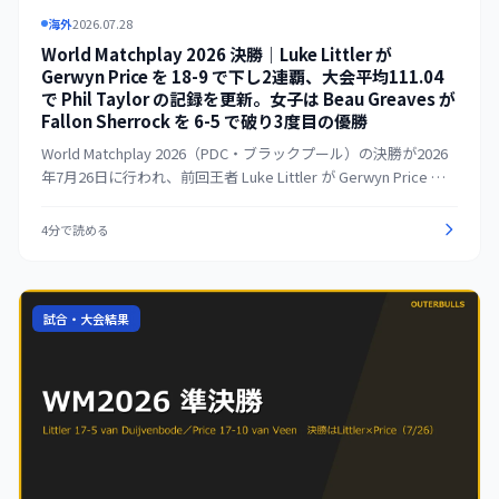
海外
2026.07.28
World Matchplay 2026 決勝｜Luke Littler が
Gerwyn Price を 18-9 で下し2連覇、大会平均111.04
で Phil Taylor の記録を更新。女子は Beau Greaves が
Fallon Sherrock を 6-5 で破り3度目の優勝
World Matchplay 2026（PDC・ブラックプール）の決勝が2026
年7月26日に行われ、前回王者 Luke Littler が Gerwyn Price を
18-9 で下して2連覇を達成した。Littler は決勝で平均111.53、大
会を通じた平均111.04で Phil Taylor が2010年に記録した大会平
4分で読める
均記録（106.31）を大きく更新。Michael van Gerwen（2016
年）以来となる連覇を果たした。女子決勝では Beau Greaves
が Fallon Sherrock を 6-5 のラストレグ・デサイダーで下し、大
会史上初の3度目の優勝を飾った。
試合・大会結果