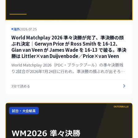
海外
2026.07.25
World Matchplay 2026 準々決勝が完了、準決勝の顔
ぶれ決定｜Gerwyn Price が Ross Smith を 16-12、
Gian van Veen が James Wade を 16-13 で破る。準決
勝は Littler×van Duijvenbode／Price×van Veen
World Matchplay 2026（PDC・ブラックプール）の準々決勝残
り2試合が2026年7月24日に行われ、準決勝の顔ぶれが出そろっ
た。Gerwyn Price が Ross Smith を 16-12、Gian van Veen が
James Wade を 16-13 で破り、ともにベスト4入り。これにより
3分で読める
準決勝（7月25日）は Luke Littler vs Dirk van Duijvenbode、
Gerwyn Price vs Gian van Veen の2カードに決まった。準決勝
は33レッグ制（先取17）で行われる。
試合・大会結果