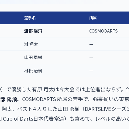
選手名
所属
渡部 陽飛
COSMODARTS
淋 翔太
—
山田 勇樹
—
村松 治樹
—
（4/29）で優勝した有原 竜太は今大会では上位進出ならず
部 陽飛
。COSMODARTS 所属の若手で、強豪揃いの
翔太、ベスト4 入りした山田 勇樹（DARTSLIVEシー
rld Cup of Darts日本代表常連）も含めて、レベルの