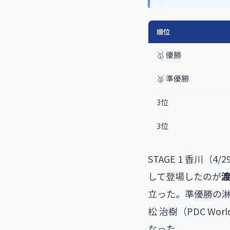
順位
🥇 優勝
🥈 準優勝
3位
3位
STAGE 1 香川
して登場したのが
渡
立った。準優勝の淋 
松 治樹（PDC Wo
なった。