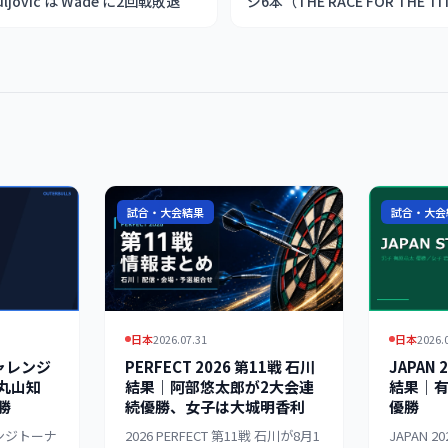
ovic は Wade に2回戦敗退
ジ6本（THE RACE FOR THE T
へん×高梨明日果プロ質問
試合・大会結果
試合・大会
日本
2026.07.31
日本
2026.
チャレンジ
PERFECT 2026 第11戦 石川
JAPAN 
丸山知
結果｜阿部悠太郎が2大会連
結果｜
勝
続優勝、女子は大城明香利
優勝
レンジトーナ
2026 PERFECT 第11戦 石川が8月1
JAPAN 2