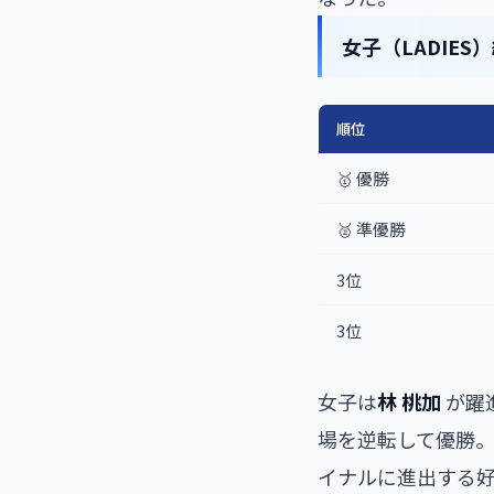
女子（LADIES
順位
🥇 優勝
🥈 準優勝
3位
3位
女子は
林 桃加
が躍進
場を逆転して優勝。
イナルに進出する好