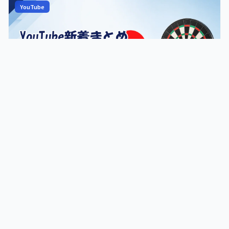
PERFECT エリアチャンピオンズカップも配信された。
YouTube
2026.07.26
【YouTube新着】PDC「SIMPLY ASTONISHING!」
World Matchplay 準決勝ハイライト、PERFECT 第10
戦 神戸のライブ配信、MODUS Champions Week ほか
計9本（7/26）
2026年7月26日（日）のダーツYouTube新着動画まとめ（ショー
ト除く）。PDC が World Matchplay 準決勝（Littler・Price が決
勝進出を決めた日）のハイライトを公開。国内は PERFECT が第
10戦 神戸（PT200・男女共催）のライブ配信を Channel #1／#2
4分で読める
で行い、いずれも大きな再生数を集めている。MODUS Super