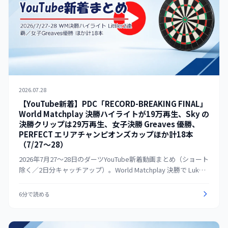
2026.07.28
【YouTube新着】PDC「RECORD-BREAKING FINAL」
World Matchplay 決勝ハイライトが19万再生、Sky の
決勝クリップは29万再生、女子決勝 Greaves 優勝、
PERFECT エリアチャンピオンズカップほか計18本
（7/27〜28）
2026年7月27〜28日のダーツYouTube新着動画まとめ（ショート
除く／2日分キャッチアップ）。World Matchplay 決勝で Luke
Littler が2連覇を達成し、PDC・Sky Sports が決勝ハイライトや
フルマッチ、記録づくめの内容を振り返る動画を続々公開。
6分で読める
PDC公式の決勝ハイライトは19万再生、Sky の「Littler ends
historic tournament in style」は29万再生を超えた。女子決勝で
3度目の優勝を果たした Beau Greaves の動画や、国内の