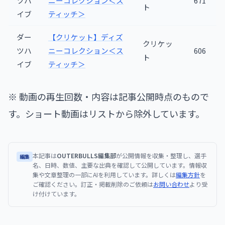
ツハ
ニーコレクション＜ス
671
ト
イブ
ティッチ＞
ダー
【クリケット】ディズ
クリケッ
ツハ
ニーコレクション＜ス
606
ト
イブ
ティッチ＞
※ 動画の再生回数・内容は記事公開時点のもので
す。ショート動画はリストから除外しています。
本記事は
OUTERBULLS編集部
が公開情報を収集・整理し、選手
編集
名、日時、数値、主要な出典を確認して公開しています。情報収
集や文章整理の一部にAIを利用しています。詳しくは
編集方針
を
ご確認ください。訂正・掲載削除のご依頼は
お問い合わせ
より受
け付けています。