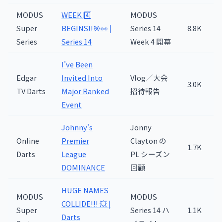
MODUS
WEEK 4️⃣
MODUS
Super
BEGINS!!🎯👀 |
Series 14
8.8K
Series
Series 14
Week 4 開幕
I've Been
Edgar
Invited Into
Vlog／大会
3.0K
TV Darts
Major Ranked
招待報告
Event
Johnny's
Jonny
Online
Premier
Clayton の
1.7K
Darts
League
PL シーズン
DOMINANCE
回顧
HUGE NAMES
MODUS
MODUS
COLLIDE!!! 💥 |
Super
Series 14 ハ
1.1K
Darts