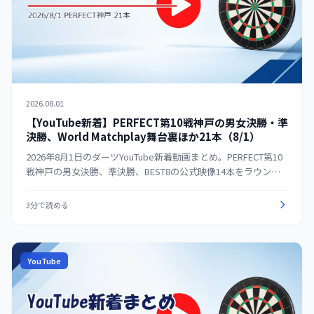
2026.08.01
【YouTube新着】PERFECT第10戦神戸の男女決勝・準
決勝、World Matchplay舞台裏ほか21本（8/1）
2026年8月1日のダーツYouTube新着動画まとめ。PERFECT第10
戦神戸の男女決勝、準決勝、BEST8の公式映像14本をラウンド
別に整理。海外はPDC World Matchplay舞台裏、MODUS、ダー
ツのルール解説など7本を紹介する。
3分で読める
YouTube