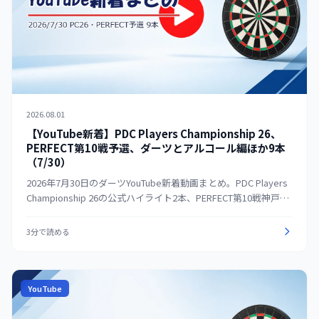
2026.08.01
【YouTube新着】PDC Players Championship 26、
PERFECT第10戦予選、ダーツとアルコール編ほか9本
（7/30）
2026年7月30日のダーツYouTube新着動画まとめ。PDC Players
Championship 26の公式ハイライト2本、PERFECT第10戦神戸の
男女予選ラウンドロビン、DARTSLIVE「ダーツとアルコール編」
ダイジェストなど、長尺・解説動画9本を紹介する。
3分で読める
YouTube