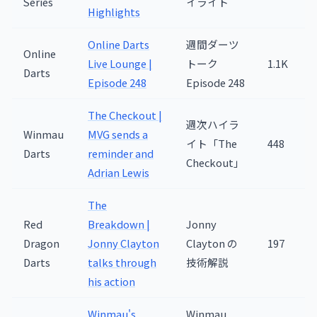
Series
イライト
Highlights
Online Darts
週間ダーツ
Online
Live Lounge |
トーク
1.1K
Darts
Episode 248
Episode 248
The Checkout |
週次ハイラ
Winmau
MVG sends a
イト「The
448
Darts
reminder and
Checkout」
Adrian Lewis
The
Red
Breakdown |
Jonny
Dragon
Jonny Clayton
Clayton の
197
Darts
talks through
技術解説
his action
Winmau's
Winmau