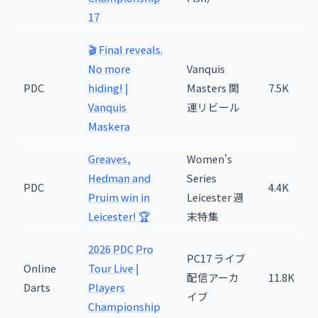
17
🎬 Final reveals.
No more
Vanquis
PDC
hiding! |
Masters 関
7.5K
Vanquis
連リビール
Maskera
Greaves,
Women's
Hedman and
Series
PDC
4.4K
Pruim win in
Leicester 週
Leicester! 🏆
末特集
2026 PDC Pro
PC17 ライブ
Online
Tour Live |
配信アーカ
11.8K
Darts
Players
イブ
Championship