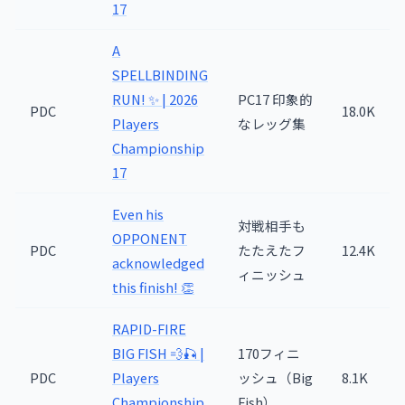
17
A
SPELLBINDING
RUN! ✨ | 2026
PC17 印象的
PDC
18.0K
Players
なレッグ集
Championship
17
Even his
対戦相手も
OPPONENT
PDC
たたえたフ
12.4K
acknowledged
ィニッシュ
this finish! 👏
RAPID-FIRE
BIG FISH 💨🎣 |
170フィニ
PDC
Players
ッシュ（Big
8.1K
Championship
Fish）