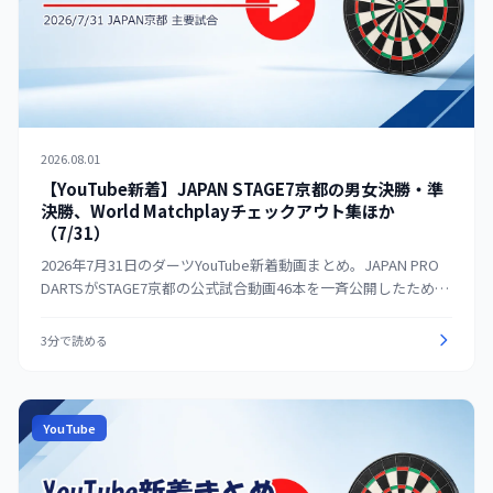
2026.08.01
【YouTube新着】JAPAN STAGE7京都の男女決勝・準
決勝、World Matchplayチェックアウト集ほか
（7/31）
2026年7月31日のダーツYouTube新着動画まとめ。JAPAN PRO
DARTSがSTAGE7京都の公式試合動画46本を一斉公開したため、
男女の決勝・準決勝を見やすく整理。海外はPDCのWorld
Matchplayチェックアウト集、投げ方解説、MODUSなどを紹介
3分で読める
する。
YouTube