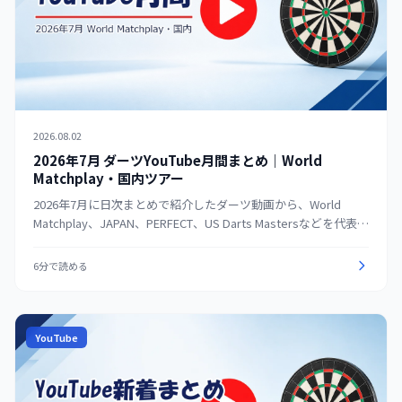
2026.08.02
2026年7月 ダーツYouTube月間まとめ｜World
Matchplay・国内ツアー
2026年7月に日次まとめで紹介したダーツ動画から、World
Matchplay、JAPAN、PERFECT、US Darts Mastersなどを代表す
る公式映像を再選定。大会、フルマッチ、技術・解説の順に探
せる月間ガイドとして整理する。
6分で読める
YouTube