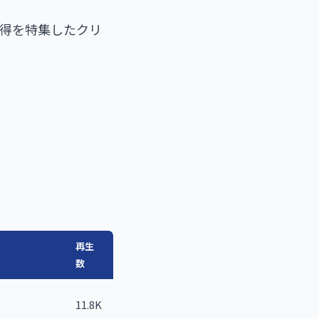
イトル獲得を特集したクリ
再生
数
11.8K