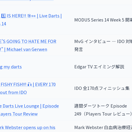
️⃣ IS HERE!! 🎯👀 | Live Darts |
MODUS Series 14 Week 5 開
s 14
HE'S GOING TO HATE ME FOR
MvG インタビュー — IDO 
" | Michael van Gerwen
発言
g my darts
Edgar TV エイミング解説
FISHY FISHY! 🎣 | EVERY 170
IDO 全170点フィニッシュ集
out from IDO
e Darts Live Lounge | Episode
週間ダーツトーク Episode
layers Tour Review
249（Players Tour レビュー
rk Webster opens up on his
Mark Webster 白血病治