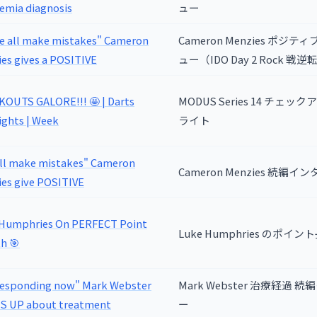
emia diagnosis
ュー
We all make mistakes" Cameron
Cameron Menzies ポジ
es gives a POSITIVE
ュー（IDO Day 2 Rock 戦
OUTS GALORE!!! 🤩 | Darts
MODUS Series 14 チェッ
ights | Week
ライト
ll make mistakes" Cameron
Cameron Menzies 続編イ
es give POSITIVE
Humphries On PERFECT Point
Luke Humphries のポイ
h 🎯
 responding now" Mark Webster
Mark Webster 治療経過 
S UP about treatment
ー