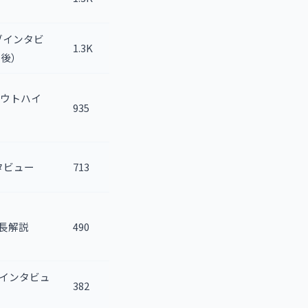
ティブインタビ
1.3K
逆転後）
クアウトハイ
935
ンタビュー
713
ント長解説
490
続編インタビュ
382