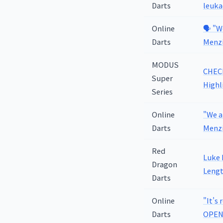
Darts
leuka
Online
🗣️ "
Darts
Menzi
MODUS
CHECK
Super
Highl
Series
Online
"We a
Darts
Menzi
Red
Luke 
Dragon
Lengt
Darts
Online
"It's
Darts
OPEN