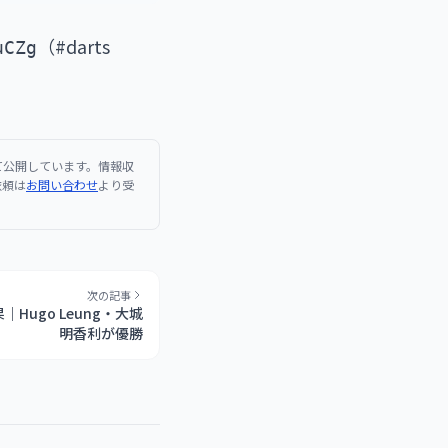
（#darts
uCZg
て公開しています。情報収
依頼は
お問い合わせ
より受
次の記事
結果｜Hugo Leung・大城
明香利が優勝