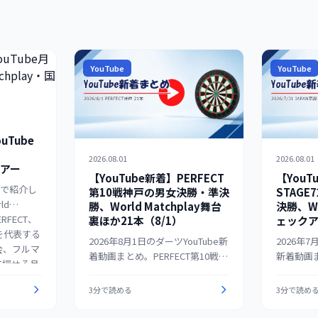
YouTube
YouTube
uTube
2026.08.01
2026.08.01
ツアー
【YouTube新着】PERFECT
【YouT
めで紹介し
第10戦神戸の男女決勝・準決
STAG
ld
勝、World Matchplay舞台
決勝、Wo
ERFECT、
裏ほか21本（8/1）
ェックア
などを代表する
2026年8月1日のダーツYouTube新
2026年7
会、フルマ
着動画まとめ。PERFECT第10戦神
新着動画ま
に探せる月
戸の男女決勝、準決勝、BEST8の
DARTS
る。
公式映像14本をラウンド別に整
動画46
3分で読める
3分で読め
理。海外はPDC World Matchplay
女の決勝
舞台裏、MODUS、ダーツのルー
理。海外は