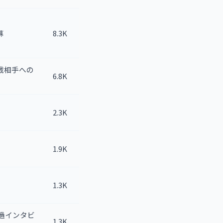
幕
8.3K
対戦相手への
6.8K
2.3K
1.9K
1.3K
）
療経過インタビ
1.3K