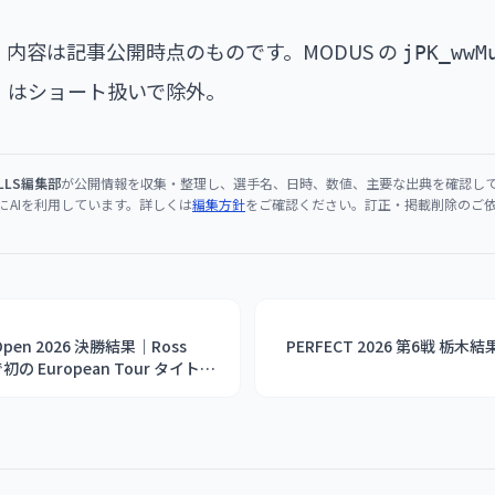
・内容は記事公開時点のものです。MODUS の
jPK_wwM
 含む）はショート扱いで除外。
ULLS編集部
が公開情報を収集・整理し、選手名、日時、数値、主要な出典を確認し
にAIを利用しています。詳しくは
編集方針
をご確認ください。訂正・掲載削除のご
ts Open 2026 決勝結果｜Ross
PERFECT 2026 第6戦 栃木
e で初の European Tour タイトル
悲願達成（5/24 Riesa）