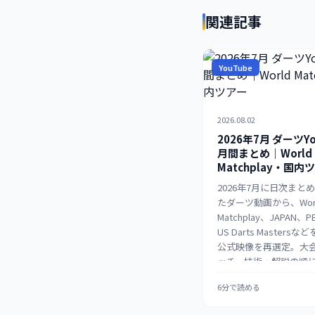
関連記事
YouTube
2026.08.02
2026年7月 ダーツYo
月間まとめ｜World
Matchplay・国内
2026年7月に日次まと
たダーツ動画から、Wor
Matchplay、JAPAN、P
US Darts Masters
公式映像を再選定。大
ッチ、技術・解説の順
間ガイドとして整理す
6分で読める