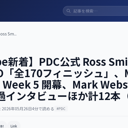
s Sm...
be新着】PDC公式 Ross Sm
O「全170フィニッシュ」、M
14 Week 5 開幕、Mark Web
インタビューほか計12本（5
 2026年05月26日
4分で読める
#PDC
Link
B!