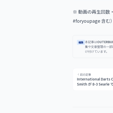
※ 動画の再生回数
#foryoupage
本記事は
OUTERB
編集
集や文章整理の一部
け付けています。
前の記事
International Dar
Smith が 8-3 Searl
獲得、4度の決勝敗退から