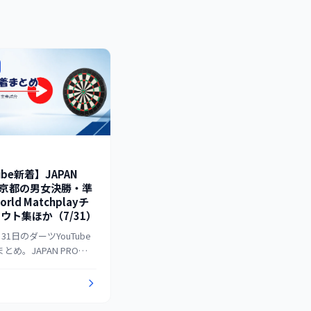
ube新着】JAPAN
E7京都の男女決勝・準
rld Matchplayチ
ウト集ほか（7/31）
月31日のダーツYouTube
とめ。JAPAN PRO
がSTAGE7京都の公式試合
本を一斉公開したため、男
る
・準決勝を見やすく整
PDCのWorld