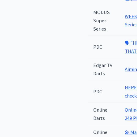
MODUS
WEEK 5
Super
Serie
Series
🗣️ "
PDC
THAT!
Edgar TV
Aimin
Darts
HERE 
PDC
check
Online
Onlin
Darts
249 P
Online
🎤 Ma