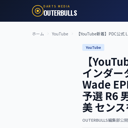
DARTS MEDIA
OUTERBULLS
ホーム
YouTube
【YouTube新着】PDC公式 Littl
YouTube
【YouTub
インダーター 
Wade E
予選 R6 
美 センス
OUTERBULLS編集部
公開: