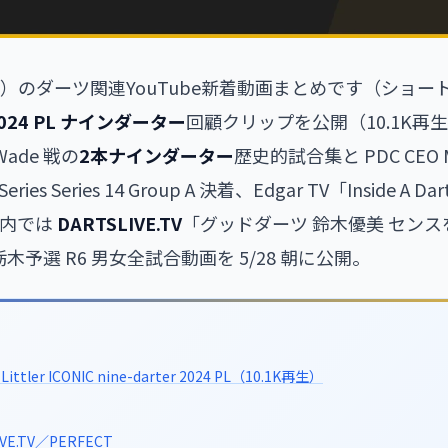
（木）のダーツ関連YouTube新着動画まとめです（ショー
024 PL ナインダーター
回顧クリップを公開（10.1K再
s Wade 戦の
2本ナインダーター
歴史的試合集と PDC CEO Ma
ies Series 14 Group A 決着、Edgar TV「Inside A Dart 
国内では
DARTSLIVE.TV
「グッドダーツ 鈴木優美 セン
3 栃木予選 R6 男女全試合動画を 5/28 朝に公開。
 Littler ICONIC nine-darter 2024 PL（10.1K再生）
VE.TV／PERFECT