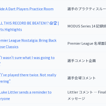
ide A Dart Players Practice Room
選手のプラクティスル
LL THIS RECORD BE BEATEN!? 😱🏆 |
MODUS Series 14 記録
ts Highlights
mier League Nostalgia: Bring Back
Premier League 名場
se Classics
 "I wasn't sure what I was going to
選手コメント企画
"
 "I've played there twice. Not really
選手会場コメント
vering"
Luke Littler sends a reminder to
Littler コメント — Final
eryone
メッセージ