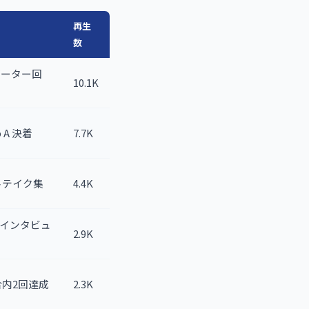
再生
数
インダーター回
10.1K
p A 決着
7.7K
アウトテイク集
4.4K
EO) インタビュ
2.9K
同試合内2回達成
2.3K