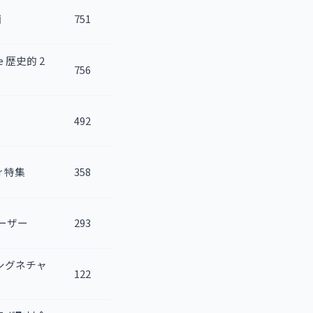
画
751
de 歴史的 2
756
492
er 特集
358
ィーザー
293
ey シグネチャ
122