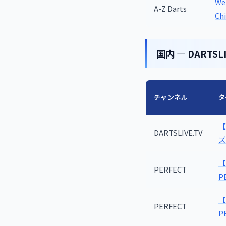
We 
A-Z Darts
Ch
国内 — DARTSLI
チャンネル
タ
【
DARTSLIVE.TV
ズ
【
PERFECT
P
【
PERFECT
P