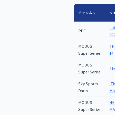
チャンネル
タ
Luk
PDC
20
MODUS
THE
Super Series
14
MODUS
Th
Super Series
Sky Sports
'Th
Darts
Ma
MODUS
HE
Super Series
MA