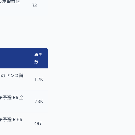
r コラボ取材企
73
再生
数
ロのセンス論
1.7K
女子予選 R6 全
2.3K
子予選 R-66
497