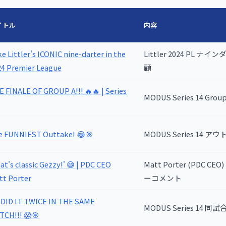
イトル
内容
e Littler's ICONIC nine-darter in the
Littler 2024 PL ナ
24 Premier League
顧
 FINALE OF GROUP A!!! 🔥🔥 | Series
MODUS Series 14 Grou
e FUNNIEST Outtake! 😂🎯
MODUS Series 14 
at's classic Gezzy!' 😅 | PDC CEO
Matt Porter (PDC C
tt Porter
ーコメント
 DID IT TWICE IN THE SAME
MODUS Series 14 
TCH!!! 😱🎯