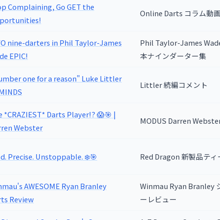
op Complaining, Go GET the
Online Darts コラム動
portunities!
 nine-darters in Phil Taylor-James
Phil Taylor-James Wa
de EPIC!
本ナインダーター集
mber one for a reason" Luke Littler
Littler 続編コメント
MINDS
 *CRAZIEST* Darts Player!? 😱🎯 |
MODUS Darren Webst
rren Webster
d. Precise. Unstoppable. ❄️🎯
Red Dragon 新製品テ
nmau's AWESOME Ryan Branley
Winmau Ryan Branl
rts Review
ーレビュー