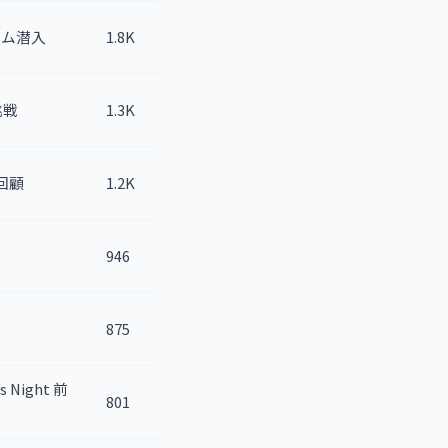
ーム潜入
1.8K
挑戦
1.3K
面回顧
1.2K
946
875
s Night 前
801