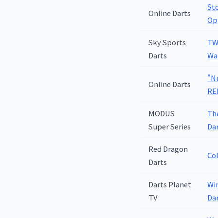
St
Online Darts
Op
Sky Sports
TWO
Darts
Wa
"Nu
Online Darts
RE
MODUS
The
Super Series
Da
Red Dragon
Col
Darts
Darts Planet
Wi
TV
Da