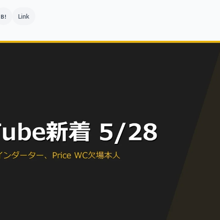
Link
B!