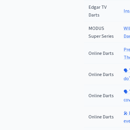
Edgar TV
Ins
Darts
MODUS
WI
Super Series
Dar
Pre
Online Darts
Tho
🗣️
Online Darts
do
🗣️
Online Darts
co
🎤 
Online Darts
ev