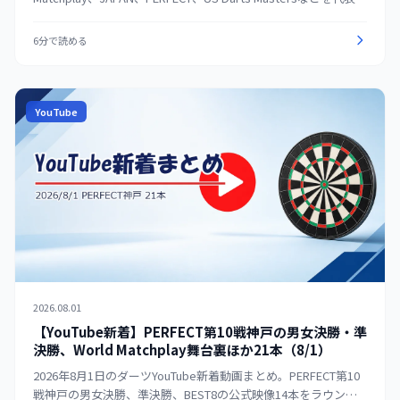
る公式映像を再選定。大会、フルマッチ、技術・解説の順に探
せる月間ガイドとして整理する。
6分で読める
YouTube
2026.08.01
【YouTube新着】PERFECT第10戦神戸の男女決勝・準
決勝、World Matchplay舞台裏ほか21本（8/1）
2026年8月1日のダーツYouTube新着動画まとめ。PERFECT第10
戦神戸の男女決勝、準決勝、BEST8の公式映像14本をラウンド