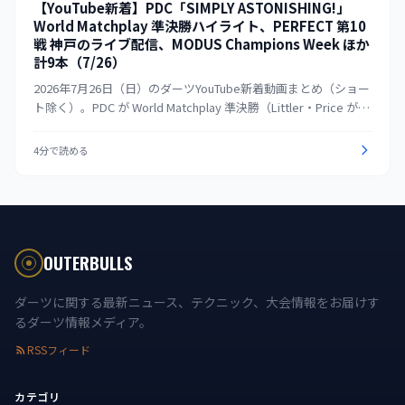
【YouTube新着】PDC「SIMPLY ASTONISHING!」
World Matchplay 準決勝ハイライト、PERFECT 第10
戦 神戸のライブ配信、MODUS Champions Week ほか
計9本（7/26）
2026年7月26日（日）のダーツYouTube新着動画まとめ（ショー
ト除く）。PDC が World Matchplay 準決勝（Littler・Price が決
勝進出を決めた日）のハイライトを公開。国内は PERFECT が第
10戦 神戸（PT200・男女共催）のライブ配信を Channel #1／#2
4分で読める
で行い、いずれも大きな再生数を集めている。MODUS Super
Series は Champions Week の出場者が出そろった。
OUTERBULLS
ダーツに関する最新ニュース、テクニック、大会情報をお届けす
るダーツ情報メディア。
RSSフィード
カテゴリ