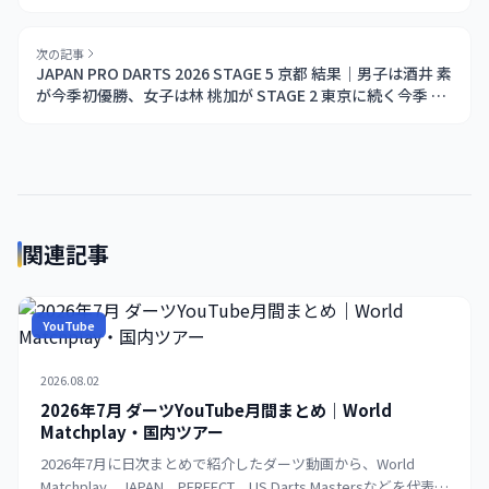
来）の制覇、Humphries が最終レッグでブルマッチダーツ
を外す劇的決着（6/6 Copenhagen）
次の記事
JAPAN PRO DARTS 2026 STAGE 5 京都 結果｜男子は酒井 素
が今季初優勝、女子は林 桃加が STAGE 2 東京に続く今季 2
勝目（6/6-7 みやこめっせ）
関連記事
YouTube
2026.08.02
2026年7月 ダーツYouTube月間まとめ｜World
Matchplay・国内ツアー
2026年7月に日次まとめで紹介したダーツ動画から、World
Matchplay、JAPAN、PERFECT、US Darts Mastersなどを代表す