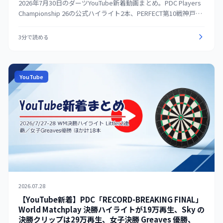
2026年7月30日のダーツYouTube新着動画まとめ。PDC Players
Championship 26の公式ハイライト2本、PERFECT第10戦神戸の
男女予選ラウンドロビン、DARTSLIVE「ダーツとアルコール編」
ダイジェストなど、長尺・解説動画9本を紹介する。
3分で読める
YouTube
2026.07.28
【YouTube新着】PDC「RECORD-BREAKING FINAL」
World Matchplay 決勝ハイライトが19万再生、Sky の
決勝クリップは29万再生、女子決勝 Greaves 優勝、