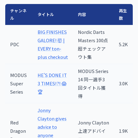
チャンネ
再生
タイトル
内容
ル
数
BIG FINISHES
Nordic Darts
GALORE! 🤯 |
Masters 100点
PDC
5.2K
EVERY ton-
超チェックア
plus checkout
ウト集
MODUS Series
MODUS
HE'S DONE IT
14 同一選手3
Super
3 TIMES!?! 😱
3.0K
回タイトル獲
Series
🏆
得
Jonny
Clayton gives
Red
Jonny Clayton
advice to
Dragon
上達アドバイ
1.9K
anyone