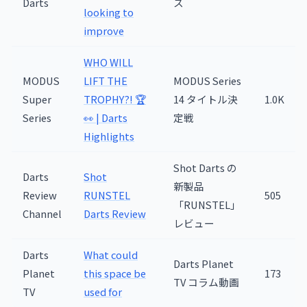
Darts
ス
looking to
improve
WHO WILL
MODUS
LIFT THE
MODUS Series
Super
TROPHY?! 🏆
14 タイトル決
1.0K
Series
👀 | Darts
定戦
Highlights
Shot Darts の
Darts
Shot
新製品
Review
RUNSTEL
505
「RUNSTEL」
Channel
Darts Review
レビュー
Darts
What could
Darts Planet
Planet
this space be
173
TV コラム動画
TV
used for