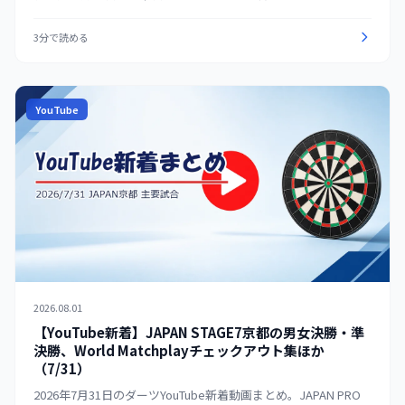
別に整理。海外はPDC World Matchplay舞台裏、MODUS、ダー
ツのルール解説など7本を紹介する。
3分で読める
YouTube
2026.08.01
【YouTube新着】JAPAN STAGE7京都の男女決勝・準
決勝、World Matchplayチェックアウト集ほか
（7/31）
2026年7月31日のダーツYouTube新着動画まとめ。JAPAN PRO