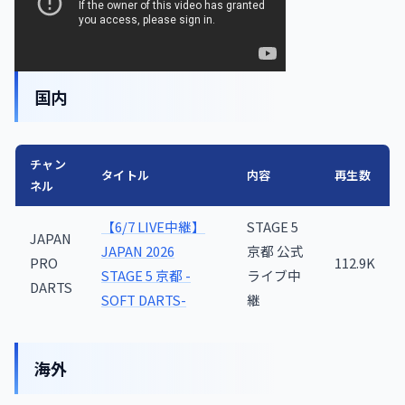
国内
チャン
タイトル
内容
再生数
ネル
【6/7 LIVE中継】
STAGE 5
JAPAN
JAPAN 2026
京都 公式
PRO
112.9K
STAGE 5 京都 -
ライブ中
DARTS
SOFT DARTS-
継
海外