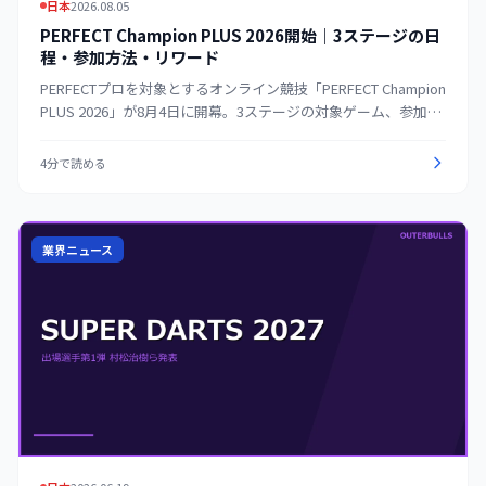
日本
2026.08.05
PERFECT Champion PLUS 2026開始｜3ステージの日
程・参加方法・リワード
PERFECTプロを対象とするオンライン競技「PERFECT Champion
PLUS 2026」が8月4日に開幕。3ステージの対象ゲーム、参加方
法、共通・女子部門の仕組み、ランキングとリワードを整理す
る。
4分で読める
業界ニュース