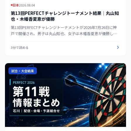
日本
2026.08.04
第13回PERFECTチャレンジトーナメント結果｜丸山知
也・木幡香夏恵が優勝
第13回PERFECTチャレンジトーナメントが2026年7月26日に神
戸で開催され、男子は丸山知也、女子は木幡香夏恵が優勝し
た。男女の上位結果、出場条件、2027年ツアー施設使用分担金
サポート、公式決勝動画をまとめる。
3分で読める
試合・大会結果