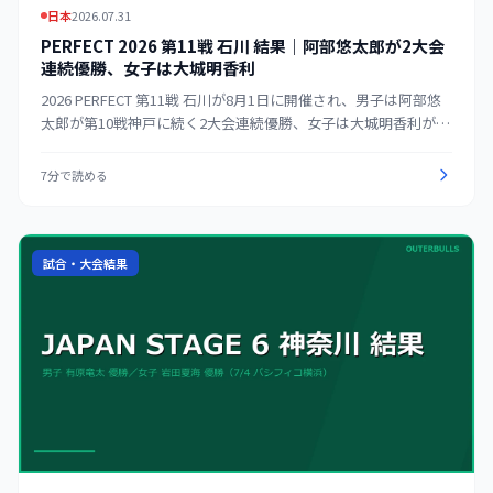
日本
2026.07.31
PERFECT 2026 第11戦 石川 結果｜阿部悠太郎が2大会
連続優勝、女子は大城明香利
2026 PERFECT 第11戦 石川が8月1日に開催され、男子は阿部悠
太郎が第10戦神戸に続く2大会連続優勝、女子は大城明香利が優
勝した。公式決勝トーナメント表をもとに男女のベスト8と大会
情報をまとめる。
7分で読める
試合・大会結果