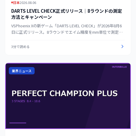
日本
2026.08.06
DARTS LEVEL CHECK正式リリース｜8ラウンドの測定
方法とキャンペーン
VSPhoenix Xの新ゲーム「DARTS LEVEL CHECK」が2026年8月6
日に正式リリース。8ラウンドでエイム精度をmm単位で測定す
る方法、アプリの記録機能、9月3日までのキャンペーンを整理
する。
3分で読める
業界ニュース