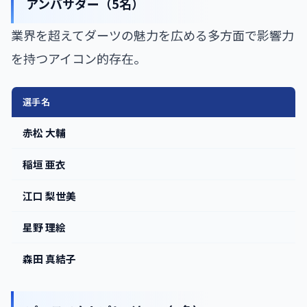
アンバサダー（5名）
業界を超えてダーツの魅力を広める多方面で影響力
を持つアイコン的存在。
選手名
赤松 大輔
稲垣 亜衣
江口 梨世美
星野 理絵
森田 真結子