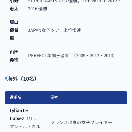
小野
SUPER DARTS 2017 優勝。THE WORLD 2012・
恵太
2016 優勝
坂口
優希
JAPAN女子ツアー上位常連
恵
山田
PERFECT年間王者3回（2009・2012・2013）
勇樹
海外（10名）
選手名
備考
Lylian Le
Calvez
（リリ
フランス出身の女子プレイヤー
アン・ル・カル