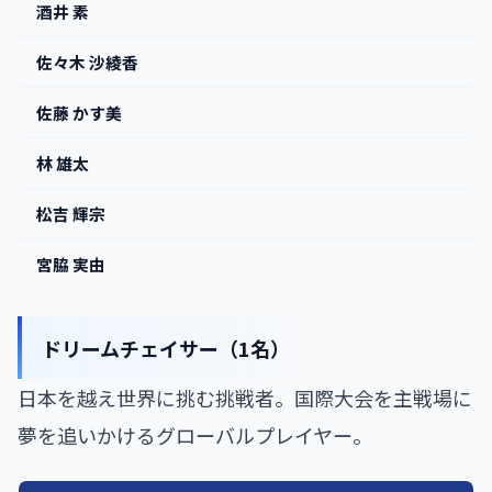
酒井 素
佐々木 沙綾香
佐藤 かす美
林 雄太
松吉 輝宗
宮脇 実由
ドリームチェイサー（1名）
日本を越え世界に挑む挑戦者。国際大会を主戦場に
夢を追いかけるグローバルプレイヤー。