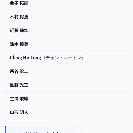
金子 拓輝
木村 裕馬
近藤 静加
鈴木 優美
Ching Ho Tung
（チェン・ホートン）
西谷 譲二
星野 光正
三浦 歌織
山形 明人