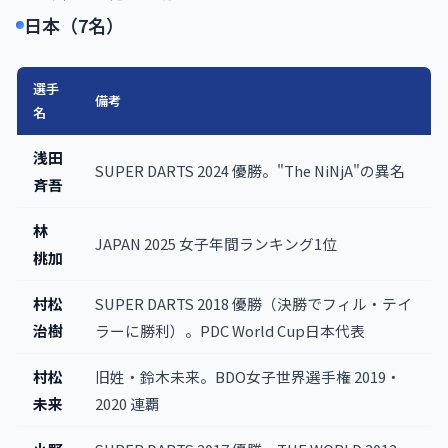
日本（7名）
選手
備考
名
浅田
SUPER DARTS 2024 優勝。"The NiNjA"の異名
斉吾
林
JAPAN 2025 女子年間ランキング1位
桃加
村松
SUPER DARTS 2018 優勝（決勝でフィル・テイ
治樹
ラーに勝利）。PDC World Cup日本代表
村松
旧姓・鈴木未来。BDO女子世界選手権 2019・
未来
2020 連覇