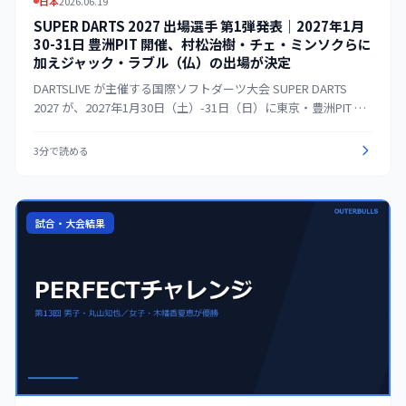
日本
2026.06.19
SUPER DARTS 2027 出場選手 第1弾発表｜2027年1月
30-31日 豊洲PIT 開催、村松治樹・チェ・ミンソクらに
加えジャック・ラブル（仏）の出場が決定
DARTSLIVE が主催する国際ソフトダーツ大会 SUPER DARTS
2027 が、2027年1月30日（土）-31日（日）に東京・豊洲PIT で
開催される。出場選手の発表が順次進んでおり、SUPER DARTS
2025 王者のチェ・ミンソク（韓国）、SOFT DARTS
3分で読める
PROFESSIONAL TOUR JAPAN 2025 年間ランキング1位の村松治
樹、同 JAPAN LADIES 2025 年間1位の村松未来、ボリス・カリ
チュマー（クロアチア）に続き、2026年6月12日にフランスのジ
ャック・ラブルの出場が発表された。
試合・大会結果