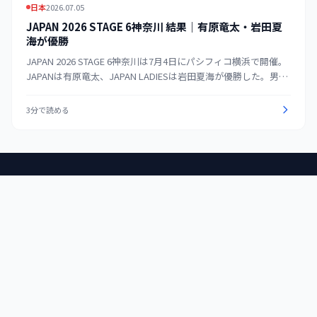
日本
2026.07.05
JAPAN 2026 STAGE 6神奈川 結果｜有原竜太・岩田夏
海が優勝
JAPAN 2026 STAGE 6神奈川は7月4日にパシフィコ横浜で開催。
JAPANは有原竜太、JAPAN LADIESは岩田夏海が優勝した。男女
の優勝、準優勝、3位と併催大会を公式結果からまとめる。
3分で読める
OUTERBULLS
ダーツに関する最新ニュース、テクニック、大会情報をお届けす
るダーツ情報メディア。
RSSフィード
カテゴリ