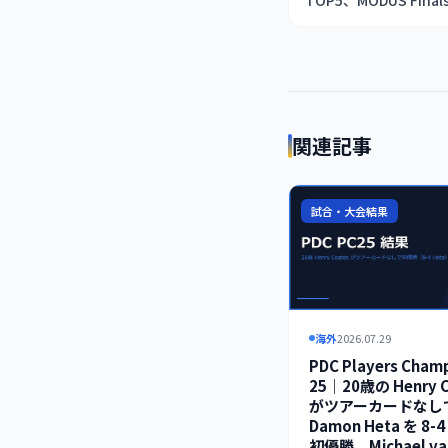
TOP5、MODUS Fina
関連記事
試合・大会結果
海外
2026.07.29
PDC Players Cham
25｜20歳の Henry C
がツアーカードなし
Damon Heta を 8-
初優勝、Michael va