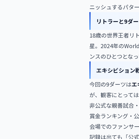
ニッシュするパターン。あ
リトラーと9ダー
18歳の世界王者リ
星。2024年のWo
ンスのひとつとなっ
エキシビション
今回の9ダーツは
エ
が、観客にとって
非公式な親善試合
賞金ランキング・
会場でのファンサ
記録は出ても「公式