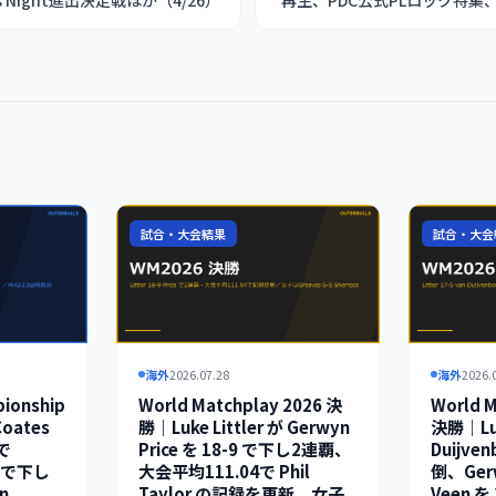
ls Night進出決定戦ほか（4/26）
再生、PDC公式PLロック特
試合・大会結果
試合・大会
海外
2026.07.28
海外
2026.
pionship
World Matchplay 2026 決
World M
oates
勝｜Luke Littler が Gerwyn
決勝｜Luke
で
Price を 18-9 で下し2連覇、
Duijve
4 で下し
大会平均111.04で Phil
倒、Gerw
n
Taylor の記録を更新。女子
Veen 