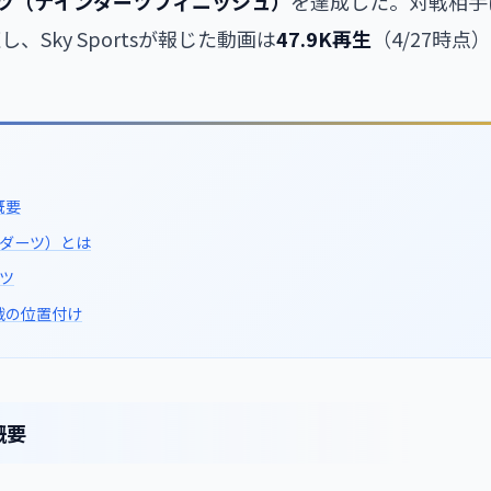
ーツ（ナインダーツフィニッシュ）
を達成した。対戦相手
、Sky Sportsが報じた動画は
47.9K再生
（4/27時
概要
ンダーツ）とは
ツ
戦の位置付け
概要