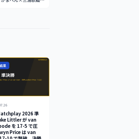
集、かまへん×三浦歌織コ
ラボ後編（4/27）
結果
07.26
atchplay 2026 準
 Littler が van
nbode を 17-5 で圧
yn Price は van
を 17-10 で撃破。決勝