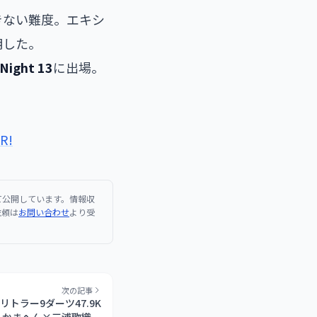
きない難度。エキシ
明した。
ght 13
に出場。
ER!
て公開しています。情報収
依頼は
お問い合わせ
より受
次の記事
tsリトラー9ダーツ47.9K