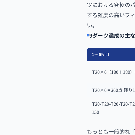
ツにおける究極のパ
する難度の高いフ
い。
9ダーツ達成の主
1〜6投目
T20×6（180＋180）
T20×6 = 360点 残り1
T20-T20-T20-T20-T
150
もっとも一般的な「7-