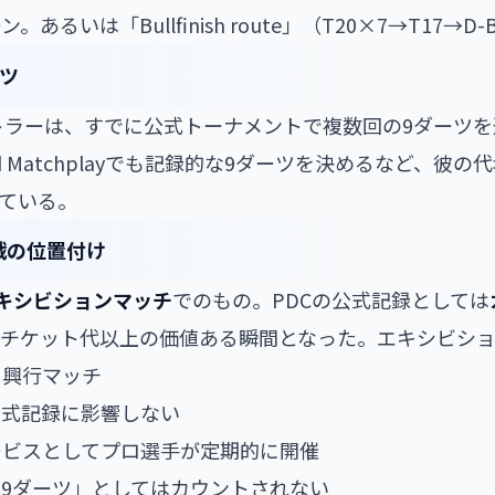
るいは「Bullfinish route」（T20×7→T17→D-
ツ
トラーは、すでに公式トーナメントで複数回の9ダーツ
rld Matchplayでも記録的な9ダーツを決めるなど、彼
ている。
戦の位置付け
キシビションマッチ
でのもの。PDCの公式記録としては
はチケット代以上の価値ある瞬間となった。エキシビシ
・興行マッチ
公式記録に影響しない
ービスとしてプロ選手が定期的に開催
9ダーツ」としてはカウントされない