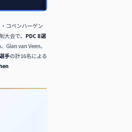
ンマーク・コペンハーゲン
制大会で、
PDC 8選
n、Gian van Veen、
表8選手
の計16名による
hen