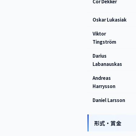
Cor Dekker
Oskar Lukasiak
Viktor
Tingström
Darius
Labanauskas
Andreas
Harrysson
Daniel Larsson
形式・賞金