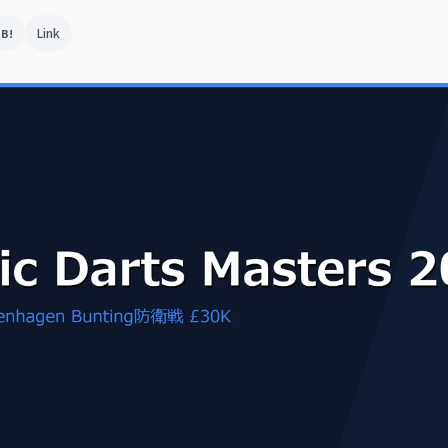
Link
B!