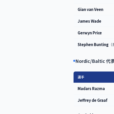
Gian van Veen
James Wade
Gerwyn Price
Stephen Bunting
（
Nordic/Baltic 
選手
Madars Razma
Jeffrey de Graaf