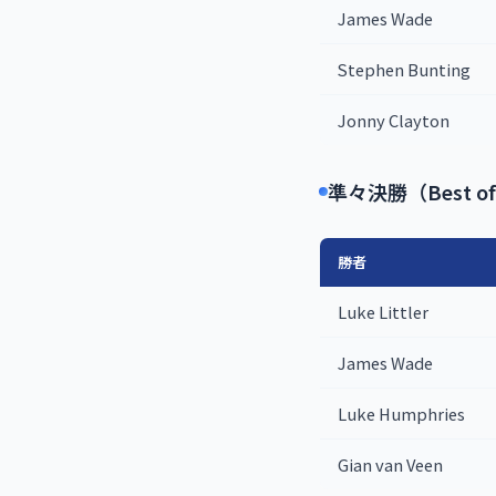
James Wade
Stephen Bunting
Jonny Clayton
準々決勝（Best of 
勝者
Luke Littler
James Wade
Luke Humphries
Gian van Veen