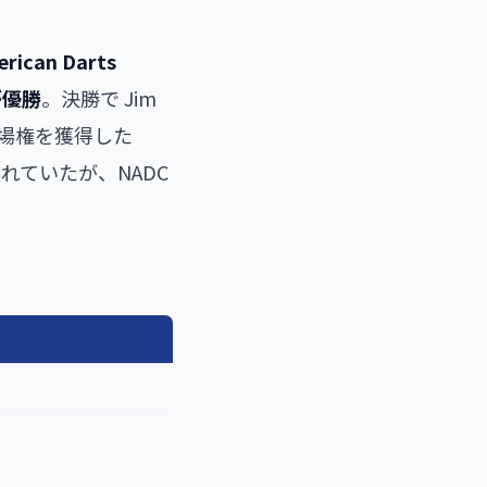
rican Darts
が優勝
。決勝で Jim
 への出場権を獲得した
e に敗れていたが、NADC