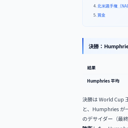
北米選手権（NADC
賞金
決勝：Humphries 
結果
Humphries 平均
決勝は World C
と、Humphries が
のデサイダー（最終