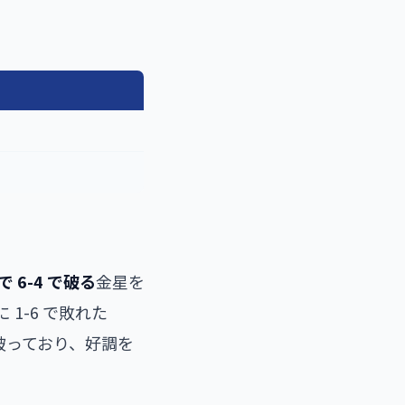
戦で 6-4 で破る
金星を
 1-6 で敗れた
ey を破っており、好調を