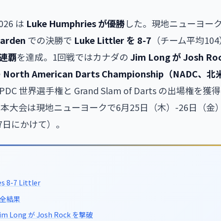
2026 は
Luke Humphries が優勝
した。現地ニューヨー
Garden
での決勝で
Luke Littler を 8-7
（チーム平均10
s 連覇
を達成。1回戦ではカナダの
Jim Long が Josh R
の
North American Darts Championship（NAD
DC 世界選手権と Grand Slam of Darts の出場権を
本大会は現地ニューヨークで6月25日（木）-26日（金
27日にかけて）。
8-7 Littler
の全結果
Long が Josh Rock を撃破