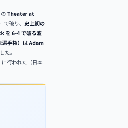
クの
Theater at
4）で破り、
史上初の
ock を 6-4 で破る波
C、北米選手権）は Adam
獲得した。
）に行われた（日本