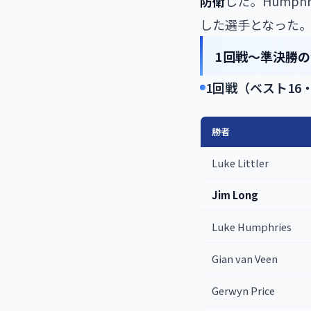
防衛
した。Humphr
した選手となった
1回戦〜準決勝
1回戦（ベスト16・Bes
勝者
Luke Littler
Jim Long
Luke Humphries
Gian van Veen
Gerwyn Price