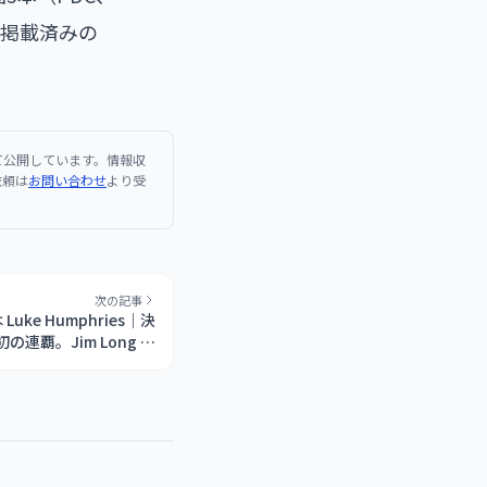
とめに掲載済みの
て公開しています。情報収
依頼は
お問い合わせ
より受
次の記事
は Luke Humphries｜決
史上初の連覇。Jim Long が
手権は Adam Sevada
が制す