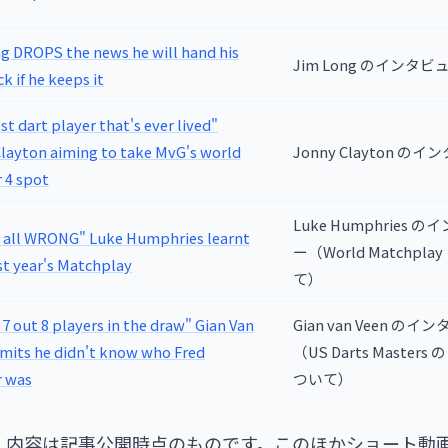
g DROPS the news he will hand his
Jim Long のインタビ
k if he keeps it
st dart player that's ever lived"
layton aiming to take MvG's world
Jonny Clayton の
 4 spot
Luke Humphries 
it all WRONG" Luke Humphries learnt
ー（World Matchpla
st year's Matchplay
て）
 7 out 8 players in the draw" Gian Van
Gian van Veen のイ
mits he didn't know who Fred
（US Darts Master
r was
ついて）
・内容は記事公開時点のものです。このほかショート動画