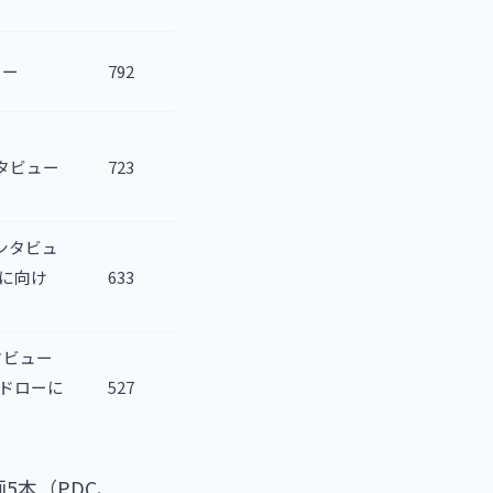
ュー
792
インタビュー
723
のインタビュ
y に向け
633
ンタビュー
s のドローに
527
5本（PDC、