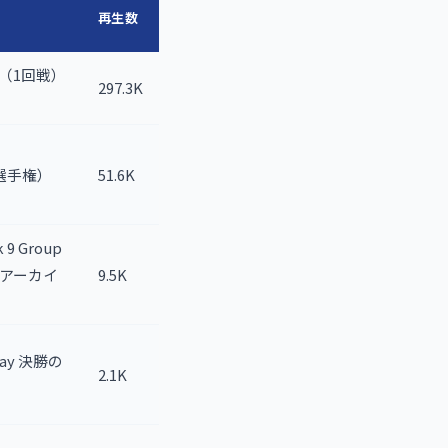
再生数
 初日（1回戦）
297.3K
米選手権）
51.6K
 9 Group
配信アーカイ
9.5K
play 決勝の
2.1K