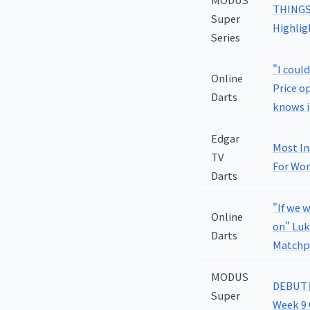
THINGS 
Super
Highlig
Series
"I coul
Online
Price o
Darts
knows i
Edgar
Most In
TV
For Wor
Darts
"If we 
Online
on" Luk
Darts
Matchp
MODUS
DEBUT 
Super
Week 9 