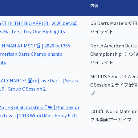
内容
ET IN THE BIG APPLE! | 2026 bet365
US Darts Masters
s Masters | Day One Highlights
ハイライト
N MAN AT MSG! 🏆 | 2026 bet365
North American Darts
American Darts Championship
Championship（北
hts
ハイライト
MODUS Series 14 Week
AL CHANCE! 🏆👀 | Live Darts | Series
C Session 2 ライブ
 9 | Group C Session 2
ブ
STER of all masters!" 👑 | Phil Taylor
2013年 World Match
an Lewis | 2013 World Matchplay FULL
フル動画アーカイブ