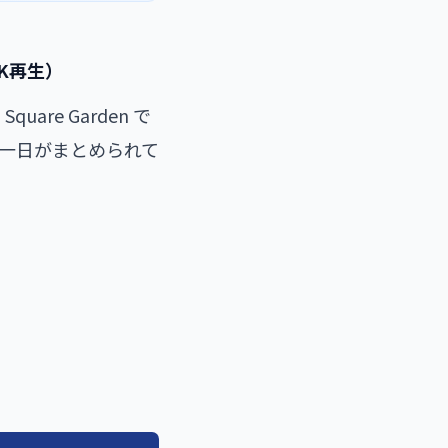
.3K再生）
uare Garden で
含む一日がまとめられて