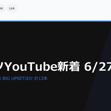
Link
B!