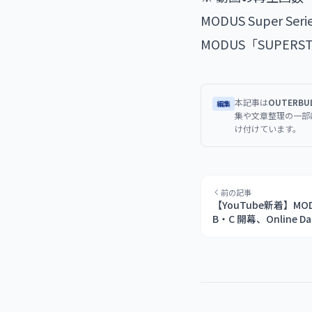
MODUS Super S
MODUS「SUPER
本記事は
OUTERB
編集
集や文章整理の一部
け付けています。
前の記事
【YouTube新着】MODUS 
B・C 開幕、Online Dar
ンタビュー（Josh Rock
Sevada）、国内 PH
か計10本（6/26）