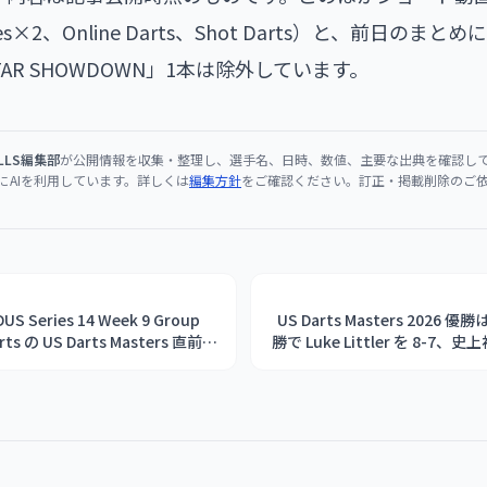
eries×2、Online Darts、Shot Darts）と、前日のま
STAR SHOWDOWN」1本は除外しています。
ULLS編集部
が公開情報を収集・整理し、選手名、日時、数値、主要な出典を確認し
にAIを利用しています。詳しくは
編集方針
をご確認ください。訂正・掲載削除のご
Series 14 Week 9 Group
US Darts Masters 2026 優勝
ts の US Darts Masters 直前イ
勝で Luke Littler を 8-7、
／Gian van Veen／Adam
Josh Rock を破る波乱、北米選
OENIXDARTS キャンペーン紹介ほ