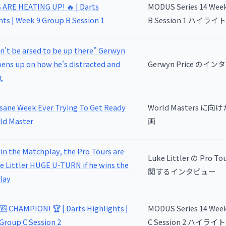
ARE HEATING UP! 🔥 | Darts
MODUS Series 14 Week
hts | Week 9 Group B Session 1
B Session 1 ハイライト
dn't be arsed to be up there" Gerwyn
pens up on how he's distracted and
Gerwyn Price のイ
t
sane Week Ever Trying To Get Ready
World Masters に
ld Master
画
win the Matchplay, the Pro Tours are
Luke Littler の Pro 
e Littler HUGE U-TURN if he wins the
関するインタビュー
lay
 CHAMPION! 🏆 | Darts Highlights |
MODUS Series 14 Week
Group C Session 2
C Session 2 ハイライト