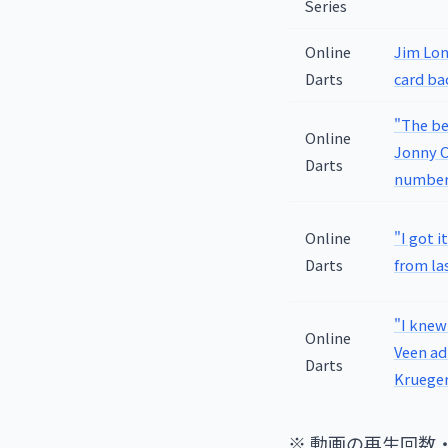
Series
Online
Jim Lon
Darts
card bac
"The be
Online
Jonny C
Darts
number
Online
"I got 
Darts
from la
"I knew
Online
Veen ad
Darts
Kruege
※ 動画の再生回数