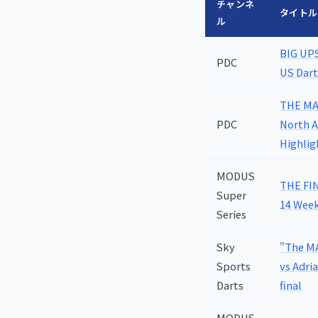
チャンネ
タイトル
ル
BIG UPS
PDC
US Dart
THE MAI
PDC
North 
Highlig
MODUS
THE FIN
Super
14 Week
Series
Sky
"The MA
Sports
vs Adri
Darts
final
MODUS