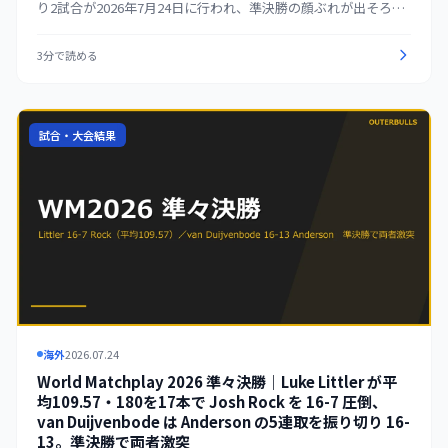
り2試合が2026年7月24日に行われ、準決勝の顔ぶれが出そろっ
た。Gerwyn Price が Ross Smith を 16-12、Gian van Veen が
James Wade を 16-13 で破り、ともにベスト4入り。これにより
3分で読める
準決勝（7月25日）は Luke Littler vs Dirk van Duijvenbode、
Gerwyn Price vs Gian van Veen の2カードに決まった。準決勝
は33レッグ制（先取17）で行われる。
試合・大会結果
海外
2026.07.24
World Matchplay 2026 準々決勝｜Luke Littler が平
均109.57・180を17本で Josh Rock を 16-7 圧倒、
van Duijvenbode は Anderson の5連取を振り切り 16-
13。準決勝で両者激突