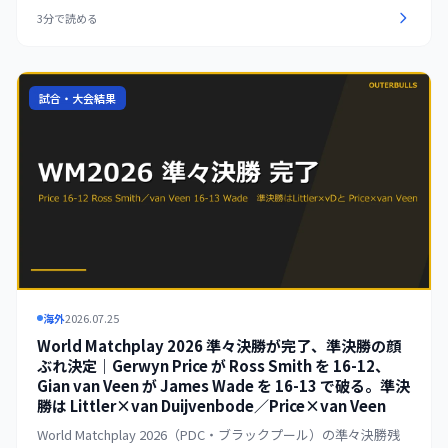
110.88の圧巻の内容で決勝進出を決めた。Gerwyn Price は Gian
3分で読める
van Veen を 17-10 で下し、終盤の追い上げを許さなかった。決
勝は7月26日に Luke Littler vs Gerwyn Price のカードで行われ
る。Littler は2連覇、Price は2度目の優勝を狙う。
試合・大会結果
海外
2026.07.25
World Matchplay 2026 準々決勝が完了、準決勝の顔
ぶれ決定｜Gerwyn Price が Ross Smith を 16-12、
Gian van Veen が James Wade を 16-13 で破る。準決
勝は Littler×van Duijvenbode／Price×van Veen
World Matchplay 2026（PDC・ブラックプール）の準々決勝残