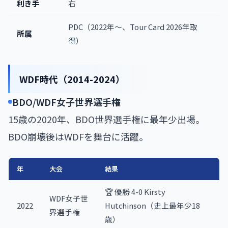
利き手
右
PDC（2022年〜、Tour Card 2026年取
所属
得）
WDF時代（2014-2024）
BDO/WDF女子世界選手権
15歳の2020年、BDO世界選手権に最年少出場。
BDO崩壊後はWDFを舞台に活躍。
年
大会
結果
🏆 優勝 4-0 Kirsty
WDF女子世
2022
Hutchinson（史上最年少18
界選手権
歳）