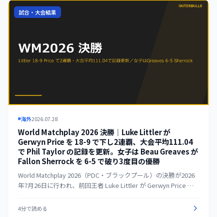
戦で Jeffrey de Graaf に 4-6 で敗れる波乱もあった。
試合・大会結果
海外
2026.07.28
World Matchplay 2026 決勝｜Luke Littler が
Gerwyn Price を 18-9 で下し2連覇、大会平均111.04
で Phil Taylor の記録を更新。女子は Beau Greaves が
Fallon Sherrock を 6-5 で破り3度目の優勝
World Matchplay 2026（PDC・ブラックプール）の決勝が2026
年7月26日に行われ、前回王者 Luke Littler が Gerwyn Price を
18-9 で下して2連覇を達成した。Littler は決勝で平均111.53、大
会を通じた平均111.04で Phil Taylor が2010年に記録した大会平
4分で読める
均記録（106.31）を大きく更新。Michael van Gerwen（2016