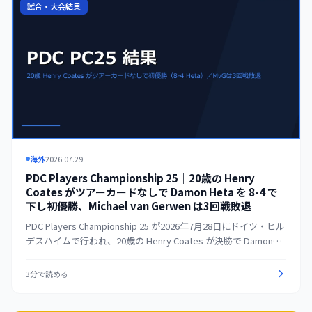
試合・大会結果
海外
2026.07.29
PDC Players Championship 25｜20歳の Henry
Coates がツアーカードなしで Damon Heta を 8-4 で
下し初優勝、Michael van Gerwen は3回戦敗退
PDC Players Championship 25 が2026年7月28日にドイツ・ヒル
デスハイムで行われ、20歳の Henry Coates が決勝で Damon
Heta を 8-4 で下して初のPDCランキングタイトルを獲得した。
Coates はツアーカードを持たないままの優勝で、これにより世
3分で読める
界選手権と Players Championship Finals の出場権を暫定的に確
保した。Michael van Gerwen は平均105超をマークしながら3回