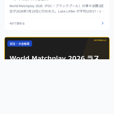
World Matchplay 2026（PDC・ブラックプール）の準々決勝2試
合が2026年7月23日に行われた。Luke Littler が平均109.57・180
を17本という内容で Josh Rock を 16-7 で圧倒。Dirk van
Duijvenbode は 15-8 から5レッグを連取した Gary Anderson の
4分で読める
猛追を振り切り 16-13 で勝ち上がった。この結果、7月25日の準
決勝で Littler と van Duijvenbode が対戦する。残る準々決勝2
試合は7月24日に行われる。
試合・大会結果
海外
2026.07.23
World Matchplay 2026 ラスト16が完了、準々決勝の
顔ぶれ決まる｜van Veen が Nijman を 14-12 の激闘で