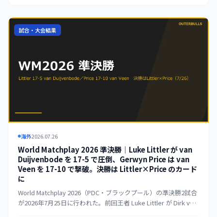
年）以来となる連覇を果たした。女子決勝では Beau Greaves
が Fallon Sherrock を 6-5 のラストレグ・デサイダーで下し、大
会史上初の3度目の優勝を飾った。
試合・大会結果
海外
2026.07.26
World Matchplay 2026 準決勝｜Luke Littler が van
Duijvenbode を 17-5 で圧倒、Gerwyn Price は van
Veen を 17-10 で撃破。決勝は Littler×Price のカード
に
World Matchplay 2026（PDC・ブラックプール）の準決勝2試合
が2026年7月25日に行われた。前回王者 Luke Littler が Dirk van
Duijvenbode を 17-5 で圧倒。8-2 と早々に突き放し、平均